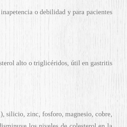
a, inapetencia o debilidad y para pacientes
ol alto o triglicéridos, útil en gastritis
, silicio, zinc, fosforo, magnesio, cobre,
disminuye los niveles de colesterol en la