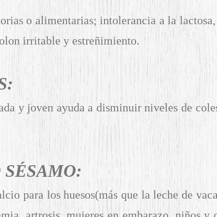
torias o alimentarias; intolerancia a la lactos
lon irritable y estreñimiento.
S:
da y joven ayuda a disminuir niveles de colester
O SÉSAMO:
alcio para los huesos(más que la leche de vaca)
emia, artrosis, mujeres en embarazo, niños y 